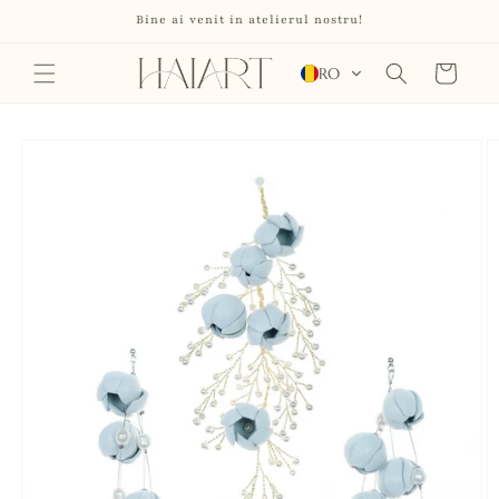
Salt la
Bine ai venit in atelierul nostru!
conținut
Coș
RO
Salt la
informațiile
despre
produs