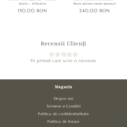
Auriu + Albastru
Rosu unicat cusut manual
s
150,00 RON
240,00 RON
t
r
â
n
s
Recenzii Clienți
Fii primul care scrie o recenzie
Magazin
Despre noi
Termeni si Conditii
Politica de confidentialitate
Politica de livrare