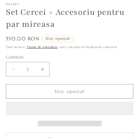
HAIART
Set Cercei + Accesoriu pentru
par mireasa
Preț
530,00 RON
Stoc epuizat
obișnuit
Taxe incluse.
Taxele de expediere
sunt calculate la finalizarea comenzii.
Cantitate
Cantitate
Reduceți
Creșteți
cantitatea
cantitatea
pentru
pentru
Set
Set
Stoc epuizat
Cercei
Cercei
+
+
Accesoriu
Accesoriu
pentru
pentru
par
par
mireasa
mireasa