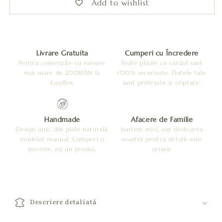
Add to wishlist
Livrare Gratuita
Cumperi cu Încredere
Pentru comenzile cu valoare
Toate plățile cu cardul sunt
mai mare de 200RON la
100% securizate. Datele tale
EasyBox
sunt protejate și criptate.
Handmade
Afacere de Familie
Design unic, din piele naturală,
Suntem mici, dar dedicarea
modelat manual. Cumperi o
noastră pentru detalii este
poveste, nu un produs.
uriașă!
C
o
Descriere detaliată
n