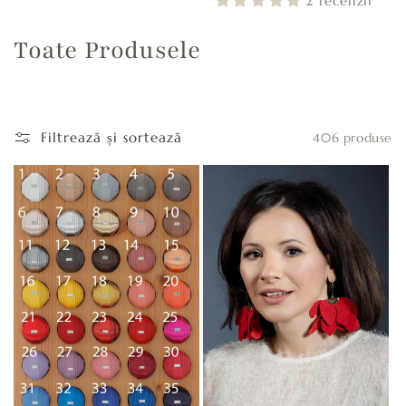
2 recenzii
C
Toate Produsele
o
l
Filtrează și sortează
406 produse
e
c
ț
i
e
: