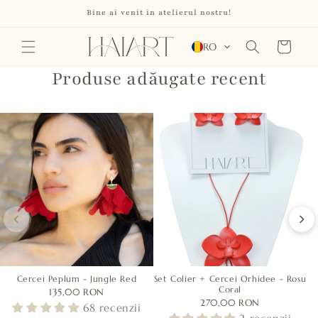
Salt la
Bine ai venit in atelierul nostru!
conținut
Coș
RO
Produse adăugate recent
Cercei Peplum - Jungle Red
Set Colier + Cercei Orhidee - Rosu
Coral
135,00 RON
270,00 RON
68 recenzii