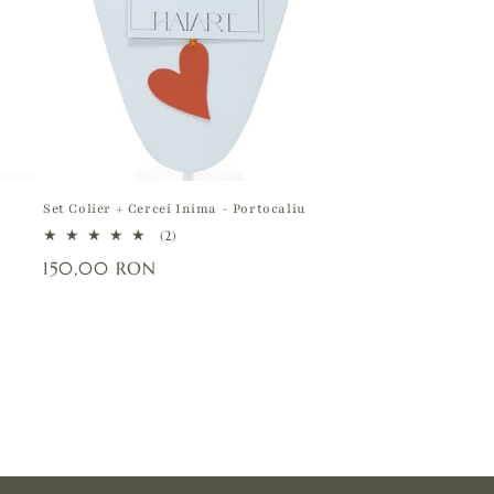
Set Colier + Cercei Inima - Portocaliu
2
(2)
total
Preț
150,00 RON
recenzii
obișnuit