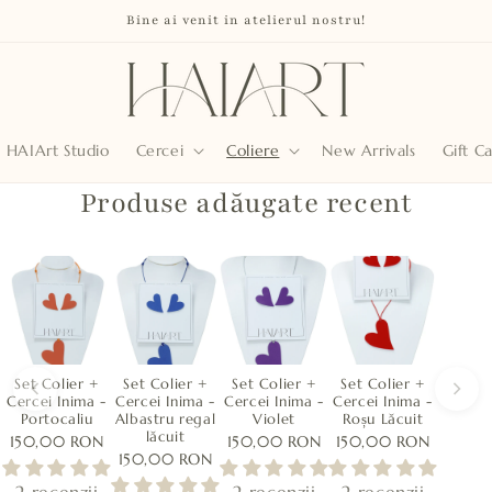
Bine ai venit in atelierul nostru!
HAIArt Studio
Cercei
Coliere
New Arrivals
Gift C
Produse adăugate recent
Set Colier +
Set Colier +
Set Colier +
Set Colier +
Cercei Inima -
Cercei Inima -
Cercei Inima -
Cercei Inima -
Portocaliu
Albastru regal
Violet
Roșu Lăcuit
lăcuit
150,00 RON
150,00 RON
150,00 RON
150,00 RON