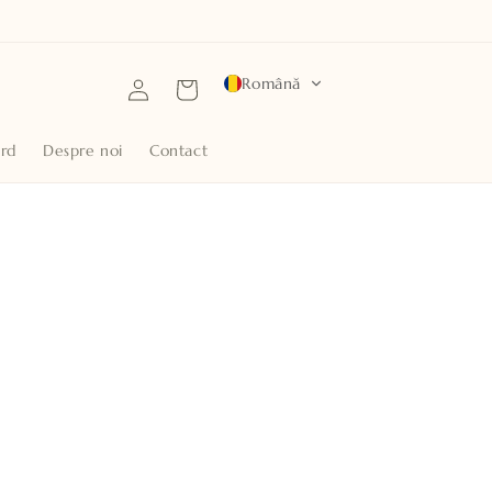
Conectați-
Română
Coș
vă
ard
Despre noi
Contact