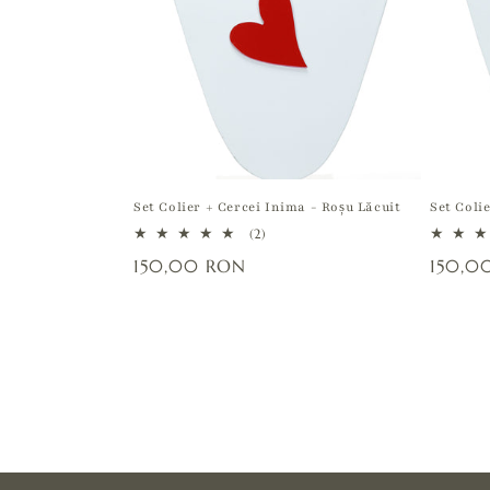
:
Set Colier + Cercei Inima - Roșu Lăcuit
Set Coli
2
(2)
total
Preț
150,00 RON
Preț
150,0
recenzii
obișnuit
obișnu