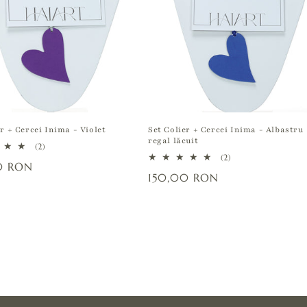
er + Cercei Inima - Violet
Set Colier + Cercei Inima - Albastru
regal lăcuit
2
(2)
total
2
(2)
0 RON
recenzii
total
Preț
150,00 RON
recenzii
it
obișnuit