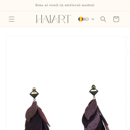
Salt la
Bine ai venit in atelierul nostru!
conținut
Coș
RO
Salt la
informațiile
despre
produs