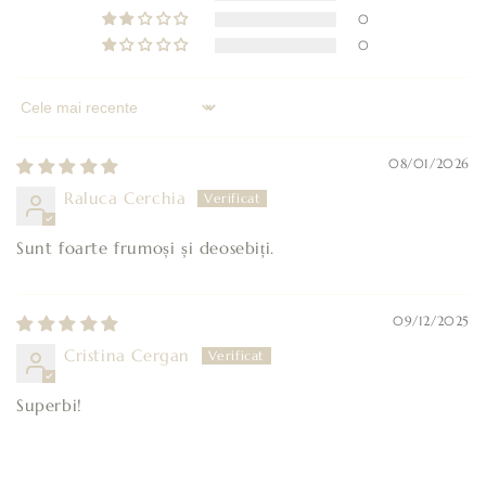
o
0
a
0
t
e
f
Sort by
i
08/01/2026
r
e
Raluca Cerchia
s
Sunt foarte frumoși și deosebiți.
t
r
â
09/12/2025
n
Cristina Cergan
s
Superbi!