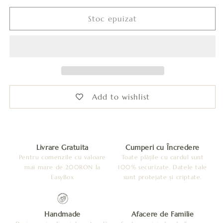
pentru
pentru
Cercei
Cercei
Stoc epuizat
petale
petale
-
-
Maro
Maro
+
+
Sclipici
Sclipici
mov
mov
Add to wishlist
Livrare Gratuita
Cumperi cu Încredere
Pentru comenzile cu valoare
Toate plățile cu cardul sunt
mai mare de 200RON la
100% securizate. Datele tale
EasyBox
sunt protejate și criptate.
Handmade
Afacere de Familie