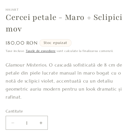
HAIART
Cercei petale - Maro + Sclipici
mov
Preț
180,00 RON
Stoc epuizat
obișnuit
Taxe incluse.
Taxele de expediere
sunt calculate la finalizarea comenzii.
Glamour Misterios. O cascadă sofisticată de 8 cm de
petale din piele lucrate manual în maro bogat cu o
notă de sclipici violet, accentuată cu un detaliu
geometric auriu modern pentru un look dramatic și
rafinat.
Cantitate
Cantitate
Reduceți
Creșteți
cantitatea
cantitatea