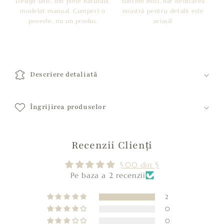
Design unic, din piele naturală,
Suntem mici, dar dedicarea
modelat manual. Cumperi o
noastră pentru detalii este
poveste, nu un produs.
uriașă!
C
o
Descriere detaliată
n
ț
i
Îngrijirea produselor
n
u
Recenzii Clienți
t
c
5.00 din 5
a
Pe baza a 2 recenzii
r
e
2
0
p
0