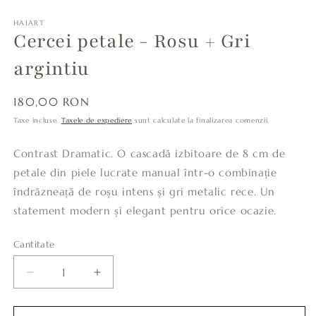
HAIART
Cercei petale - Rosu + Gri
argintiu
Preț
180,00 RON
obișnuit
Taxe incluse.
Taxele de expediere
sunt calculate la finalizarea comenzii.
Contrast Dramatic. O cascadă izbitoare de 8 cm de
petale din piele lucrate manual într-o combinație
îndrăzneață de roșu intens și gri metalic rece. Un
statement modern și elegant pentru orice ocazie.
Cantitate
Cantitate
Reduceți
Creșteți
cantitatea
cantitatea
pentru
pentru