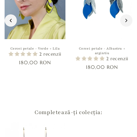
a
t
e
f
i
r
e
Cercei petale - Verde + Lila
Cercei petale - Albastru +
argintiu
2 recenzii
s
2 recenzii
180,00 RON
t
180,00 RON
r
â
n
s
Completează-ți colecția: