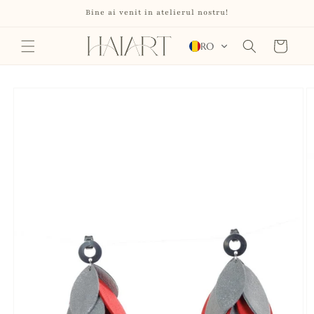
Salt la
Bine ai venit in atelierul nostru!
conținut
Coș
RO
Salt la
informațiile
despre
produs