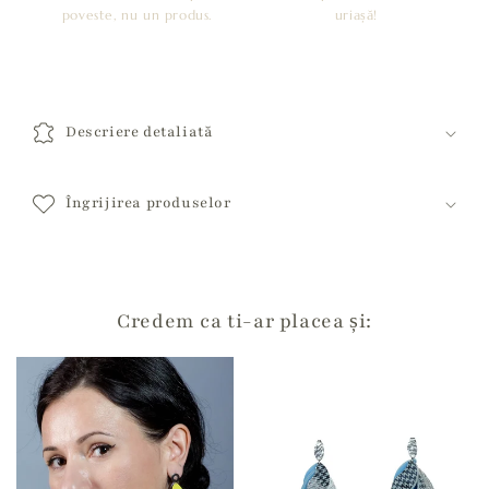
poveste, nu un produs.
uriașă!
C
o
Descriere detaliată
n
ț
i
Îngrijirea produselor
n
u
t
c
Credem ca ti-ar placea și:
a
r
e
p
o