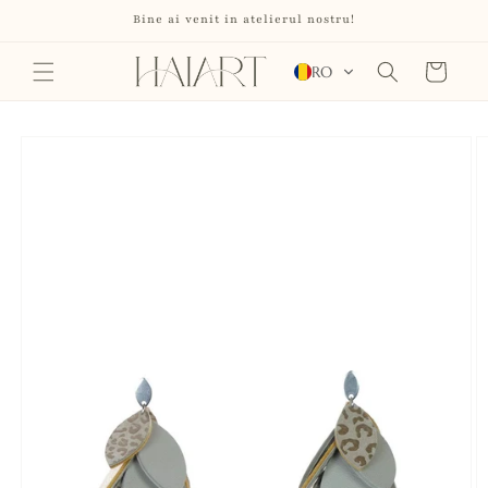
Salt la
Bine ai venit in atelierul nostru!
conținut
Coș
RO
Salt la
informațiile
despre
produs