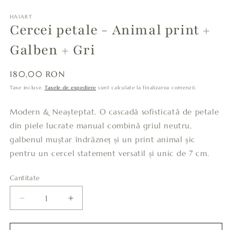
HAIART
Cercei petale - Animal print +
Galben + Gri
Preț
180,00 RON
obișnuit
Taxe incluse.
Taxele de expediere
sunt calculate la finalizarea comenzii.
Modern & Neașteptat. O cascadă sofisticată de petale
din piele lucrate manual combină griul neutru,
galbenul muștar îndrăzneț și un print animal șic
pentru un cercel statement versatil și unic de 7 cm.
Cantitate
Cantitate
Reduceți
Creșteți
cantitatea
cantitatea
pentru
pentru