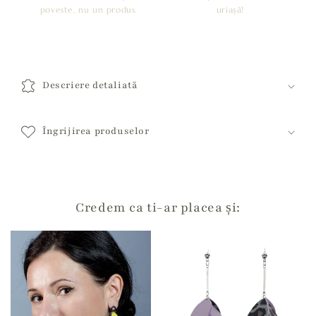
poveste, nu un produs.
uriașă!
C
o
Descriere detaliată
n
ț
i
Îngrijirea produselor
n
u
t
c
Credem ca ti-ar placea și:
a
r
e
p
o