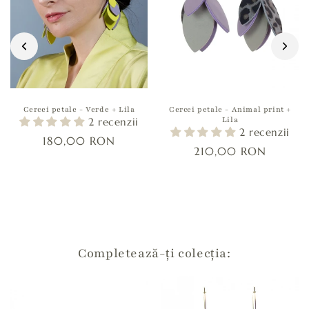
a
t
e
f
i
r
e
Cercei petale - Verde + Lila
Cercei petale - Animal print +
Lila
2 recenzii
s
2 recenzii
180,00 RON
t
210,00 RON
r
â
n
s
Completează-ți colecția: