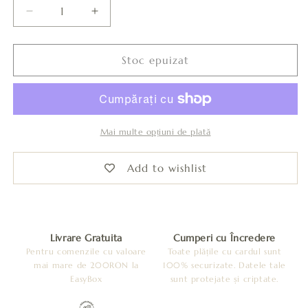
Reduceți
Creșteți
cantitatea
cantitatea
pentru
pentru
Premium
Premium
Stoc epuizat
box
box
+
+
Cercei
Cercei
(115)
(115)
Mai multe opțiuni de plată
Add to wishlist
Livrare Gratuita
Cumperi cu Încredere
Pentru comenzile cu valoare
Toate plățile cu cardul sunt
mai mare de 200RON la
100% securizate. Datele tale
EasyBox
sunt protejate și criptate.