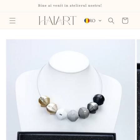
Salt la
Bine ai venit in atelierul nostru!
conținut
Coș
RO
Salt la
informațiile
despre
produs