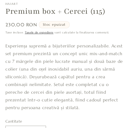
HAIART
Premium box + Cercei (115)
Preț
230,00 RON
Stoc epuizat
obișnuit
Taxe incluse.
Taxele de expediere
sunt calculate la finalizarea comenzii.
Experiența supremă a bijuteriilor personalizabile. Acest
set premium prezintă un concept unic mix-and-match
cu 7 mărgele din piele lucrate manual și două baze de
colier (una din oțel inoxidabil auriu, una din sârmă
siliconică). Deșurubează capătul pentru a crea
combinații nelimitate. Setul este completat cu o
pereche de cercei din piele asortați, totul fiind
prezentat într-o cutie elegantă, fiind cadoul perfect
pentru persoana creativă și stilată.
Cantitate
Cantitate