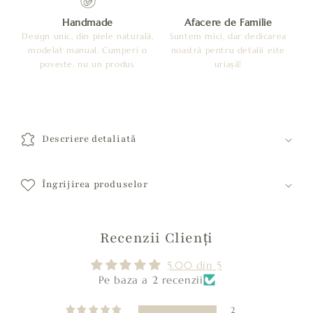
Handmade
Afacere de Familie
Design unic, din piele naturală,
Suntem mici, dar dedicarea
modelat manual. Cumperi o
noastră pentru detalii este
poveste, nu un produs.
uriașă!
C
o
Descriere detaliată
n
ț
i
Îngrijirea produselor
n
u
Recenzii Clienți
t
c
5.00 din 5
a
Pe baza a 2 recenzii
r
2