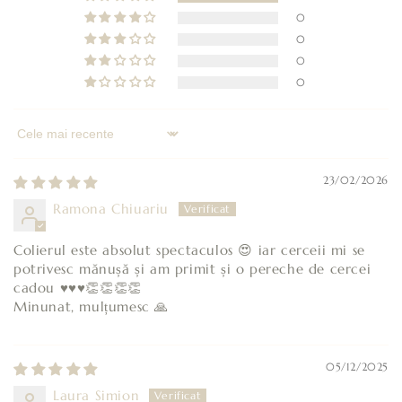
e
0
p
0
o
0
a
0
t
e
f
Sort by
i
23/02/2026
r
e
Ramona Chiuariu
s
Colierul este absolut spectaculos 😍 iar cerceii mi se
t
potrivesc mănușă și am primit și o pereche de cercei
r
cadou ♥️♥️♥️👏👏👏👏
â
Minunat, mulțumesc 🙏
n
s
05/12/2025
Laura Simion