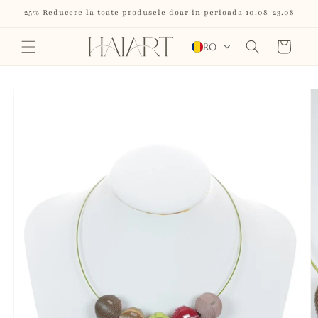
Salt la
25% Reducere la toate produsele doar in perioada 10.08-23.08
conținut
Coș
RO
Salt la
informațiile
despre
produs