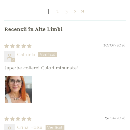
1
2
3
Recenzii în Alte Limbi
20/07/2026
Gabriela
Superbe coliere! Culori minunate!
25/04/2026
Crina Hossu