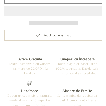
Leatherbonbon
Leatherbonbon
(234)
(234)
din
din
piele
piele
Add to wishlist
Livrare Gratuita
Cumperi cu Încredere
Pentru comenzile cu valoare
Toate plățile cu cardul sunt
mai mare de 200RON la
100% securizate. Datele tale
EasyBox
sunt protejate și criptate.
Handmade
Afacere de Familie
Design unic, din piele naturală,
Suntem mici, dar dedicarea
modelat manual. Cumperi o
noastră pentru detalii este
poveste, nu un produs.
uriașă!