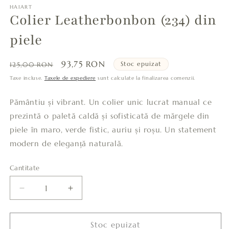
HAIART
Colier Leatherbonbon (234) din
piele
Preț
Preț
93,75 RON
Stoc epuizat
125,00 RON
obișnuit
redus
Taxe incluse.
Taxele de expediere
sunt calculate la finalizarea comenzii.
Pământiu și vibrant. Un colier unic lucrat manual ce
prezintă o paletă caldă și sofisticată de mărgele din
piele în maro, verde fistic, auriu și roșu. Un statement
modern de eleganță naturală.
Cantitate
Cantitate
Reduceți
Creșteți
cantitatea
cantitatea
pentru
pentru
Colier
Colier
Stoc epuizat