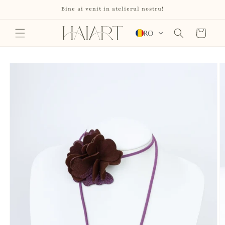
Salt la
Bine ai venit in atelierul nostru!
conținut
Coș
RO
Salt la
informațiile
despre
produs