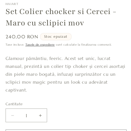
HAIART
Set Colier chocker si Cercei -
Maro cu sclipici mov
Preț
240,00 RON
Stoc epuizat
obișnuit
Taxe incluse.
Taxele de expediere
sunt calculate la finalizarea comenzii.
Glamour pământiu, feeric. Acest set unic, lucrat
manual, prezintă un colier tip choker și cercei asortați
din piele maro bogată, infuzați surprinzător cu un
sclipici mov magic pentru un look cu adevărat
captivant.
Cantitate
Cantitate
Reduceți
Creșteți
cantitatea
cantitatea
pentru
pentru