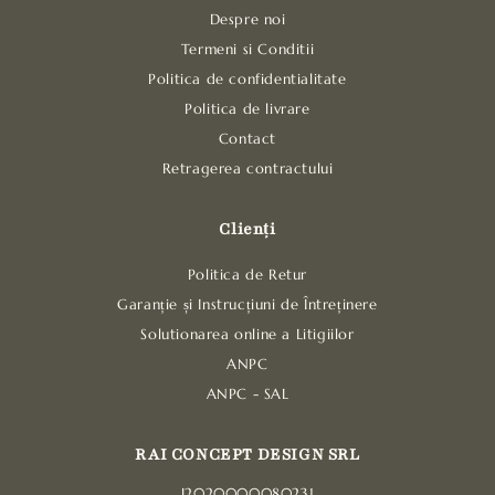
a
Despre noi
t
Termeni si Conditii
e
Politica de confidentialitate
f
Politica de livrare
i
Contact
r
Retragerea contractului
e
s
Clienți
t
r
Politica de Retur
â
Garanție și Instrucțiuni de Întreținere
n
Solutionarea online a Litigiilor
s
ANPC
ANPC - SAL
RAI CONCEPT DESIGN SRL
J2020000080231