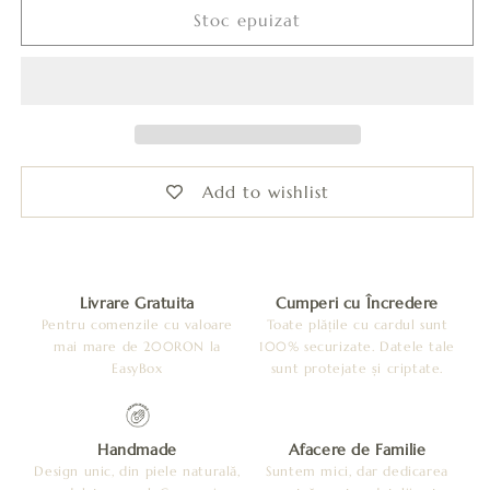
Set
Set
Stoc epuizat
Colier
Colier
chocker
chocker
si
si
Cercei
Cercei
-
-
Maro
Maro
cu
cu
Add to wishlist
sclipici
sclipici
mov
mov
Livrare Gratuita
Cumperi cu Încredere
Pentru comenzile cu valoare
Toate plățile cu cardul sunt
mai mare de 200RON la
100% securizate. Datele tale
EasyBox
sunt protejate și criptate.
Handmade
Afacere de Familie
Design unic, din piele naturală,
Suntem mici, dar dedicarea