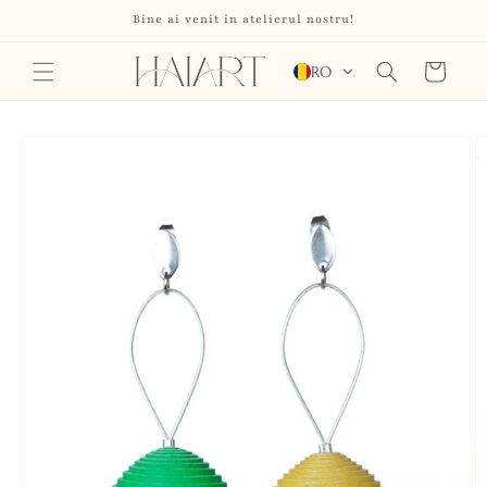
Salt la
Bine ai venit in atelierul nostru!
conținut
Coș
RO
Salt la
informațiile
despre
produs