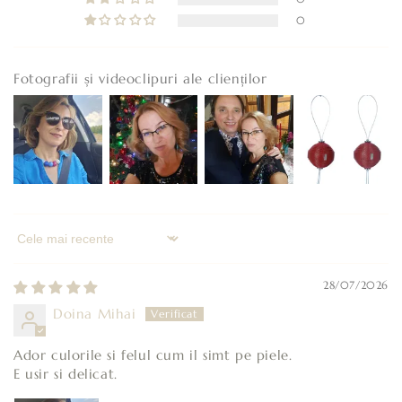
a
0
t
e
f
Fotografii și videoclipuri ale clienților
i
r
e
s
t
r
â
Sort by
n
s
28/07/2026
Doina Mihai
Ador culorile si felul cum il simt pe piele.
E usir si delicat.