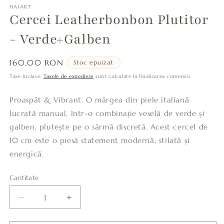
HAIART
Cercei Leatherbonbon Plutitor
- Verde+Galben
Preț
160,00 RON
Stoc epuizat
obișnuit
Taxe incluse.
Taxele de expediere
sunt calculate la finalizarea comenzii.
Proaspăt & Vibrant. O mărgea din piele italiană
lucrată manual, într-o combinație veselă de verde și
galben, plutește pe o sârmă discretă. Acest cercel de
10 cm este o piesă statement modernă, stilată și
energică.
Cantitate
Cantitate
Reduceți
Creșteți
cantitatea
cantitatea
pentru
pentru