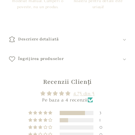
modelat manual. Cumperi o
noastră pentru detalii este
poveste, nu un produs.
uriașă!
C
o
Descriere detaliată
n
ț
i
Îngrijirea produselor
n
u
Recenzii Clienți
t
c
4.75 din 5
a
Pe baza a 4 recenzii
r
e
3
1
p
0
o
0