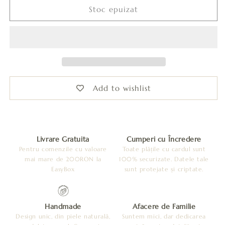
Cercei
Cercei
Stoc epuizat
Leatherbonbon
Leatherbonbon
Plutitor
Plutitor
-
-
Verde+Galben
Verde+Galben
Add to wishlist
Livrare Gratuita
Cumperi cu Încredere
Pentru comenzile cu valoare
Toate plățile cu cardul sunt
mai mare de 200RON la
100% securizate. Datele tale
EasyBox
sunt protejate și criptate.
Handmade
Afacere de Familie
Design unic, din piele naturală,
Suntem mici, dar dedicarea