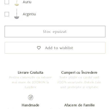
floare
floare
Auriu
mare
mare
-
-
Argintiu
Verde
Verde
Stoc epuizat
Add to wishlist
Livrare Gratuita
Cumperi cu Încredere
Pentru comenzile cu valoare
Toate plățile cu cardul sunt
mai mare de 200RON la
100% securizate. Datele tale
EasyBox
sunt protejate și criptate.
Handmade
Afacere de Familie