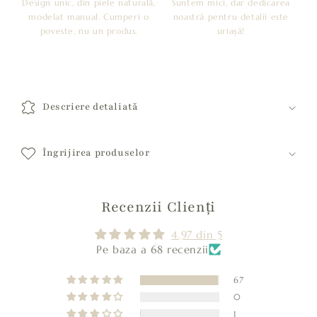
Design unic, din piele naturală,
Suntem mici, dar dedicarea
modelat manual. Cumperi o
noastră pentru detalii este
poveste, nu un produs.
uriașă!
C
o
Descriere detaliată
n
ț
i
Îngrijirea produselor
n
u
Recenzii Clienți
t
c
4.97 din 5
a
Pe baza a 68 recenzii
r
e
67
0
p
1