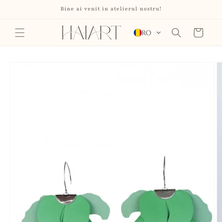
Salt la
Bine ai venit in atelierul nostru!
conținut
Coș
RO
Salt la
informațiile
despre
produs