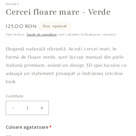
HAIART
Cercei floare mare - Verde
Preț
125,00 RON
Stoc epuizat
obișnuit
Taxe incluse.
Taxele de expediere
sunt calculate la finalizarea comenzii.
Eleganță naturală vibrantă. Acești cercei mari, în
formă de floare verde, sunt lucrați manual din piele
italiană premium, având un design 3D spectaculos ce
adaugă un statement proaspăt și îndrăzneț oricărui
look.
Cantitate
Cantitate
Reduceți
Creșteți
cantitatea
cantitatea
pentru
pentru
Culoare agatatoare
Cercei
Cercei