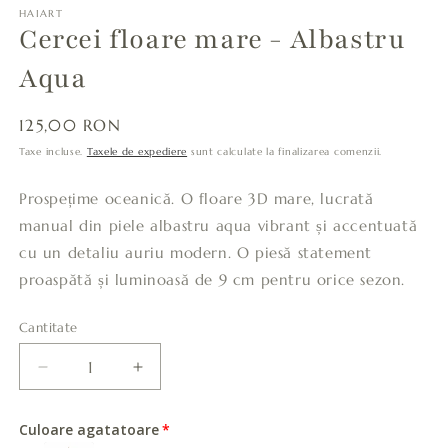
HAIART
Cercei floare mare - Albastru
Aqua
Preț
125,00 RON
obișnuit
Taxe incluse.
Taxele de expediere
sunt calculate la finalizarea comenzii.
Prospețime oceanică. O floare 3D mare, lucrată
manual din piele albastru aqua vibrant și accentuată
cu un detaliu auriu modern. O piesă statement
proaspătă și luminoasă de 9 cm pentru orice sezon.
Cantitate
Cantitate
Reduceți
Creșteți
cantitatea
cantitatea
pentru
pentru
Culoare agatatoare
Cercei
Cercei