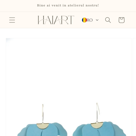
Salt la
Bine ai venit in atelierul nostru!
conținut
Coș
RO
Salt la
informațiile
despre
produs