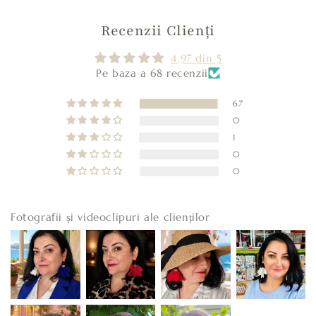
Recenzii Clienți
4.97 din 5
Pe baza a 68 recenzii
67
0
1
0
0
Fotografii și videoclipuri ale clienților