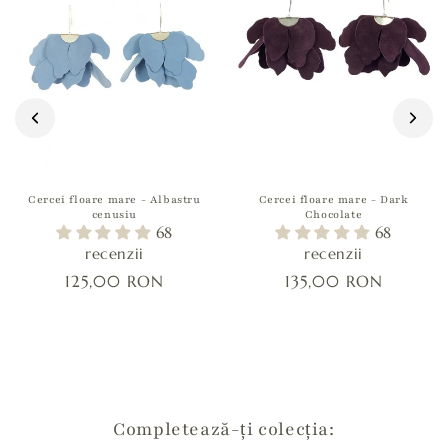
o
a
t
e
f
i
r
e
Cercei floare mare - Albastru
Cercei floare mare - Dark
cenusiu
Chocolate
s
68
68
t
recenzii
recenzii
r
125,00 RON
135,00 RON
â
n
s
Completează-ți colecția: