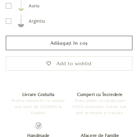
floare
floare
Auriu
mare
mare
-
-
Argintiu
Albastru
Albastru
Aqua
Aqua
Adăugați în coș
Add to wishlist
Livrare Gratuita
Cumperi cu Încredere
Pentru comenzile cu valoare
Toate plățile cu cardul sunt
mai mare de 200RON la
100% securizate. Datele tale
EasyBox
sunt protejate și criptate.
Handmade
Afacere de Familie