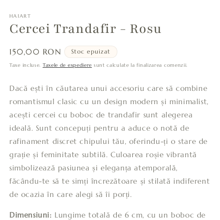
HAIART
Cercei Trandafir - Rosu
Preț
150,00 RON
Stoc epuizat
obișnuit
Taxe incluse.
Taxele de expediere
sunt calculate la finalizarea comenzii.
Dacă ești în căutarea unui accesoriu care să combine
romantismul clasic cu un design modern și minimalist,
acești cercei cu boboc de trandafir sunt alegerea
ideală. Sunt concepuți pentru a aduce o notă de
rafinament discret chipului tău, oferindu-ți o stare de
grație și feminitate subtilă. Culoarea roșie vibrantă
simbolizează pasiunea și eleganța atemporală,
făcându-te să te simți încrezătoare și stilată indiferent
de ocazia în care alegi să îi porți.
Dimensiuni:
Lungime totală de 6 cm, cu un boboc de