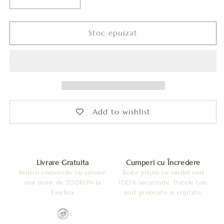
Reduceți
Creșteți
cantitatea
cantitatea
pentru
pentru
Cercei
Cercei
Stoc epuizat
Trandafir
Trandafir
-
-
Rosu
Rosu
Add to wishlist
Livrare Gratuita
Cumperi cu Încredere
Pentru comenzile cu valoare
Toate plățile cu cardul sunt
mai mare de 200RON la
100% securizate. Datele tale
EasyBox
sunt protejate și criptate.