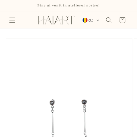
Salt la
Bine ai venit in atelierul nostru!
conținut
Coș
RO
Salt la
informațiile
despre
produs