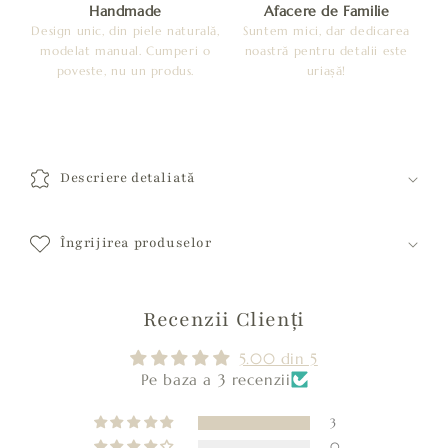
Handmade
Afacere de Familie
Design unic, din piele naturală,
Suntem mici, dar dedicarea
modelat manual. Cumperi o
noastră pentru detalii este
poveste, nu un produs.
uriașă!
C
o
Descriere detaliată
n
ț
i
Îngrijirea produselor
n
u
Recenzii Clienți
t
c
5.00 din 5
a
Pe baza a 3 recenzii
r
e
3
0