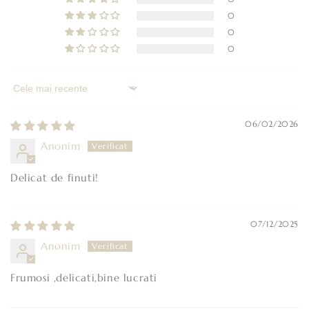
p
0
o
0
a
0
t
e
f
Sort by
i
06/02/2026
r
e
Anonim
s
Delicat de finuti!
t
r
â
07/12/2025
n
Anonim
s
Frumosi ,delicati,bine lucrati