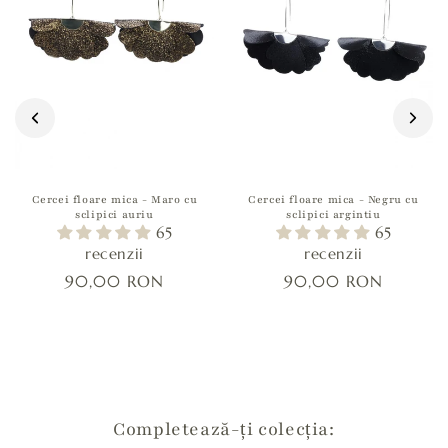
o
a
t
e
f
i
r
e
Cercei floare mica - Maro cu
Cercei floare mica - Negru cu
sclipici auriu
sclipici argintiu
s
65
65
t
recenzii
recenzii
r
90,00 RON
90,00 RON
â
n
s
Completează-ți colecția: