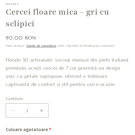
HAIART
Cercei floare mica - gri cu
sclipici
Preț
90,00 RON
obișnuit
Taxe incluse.
Taxele de expediere
sunt calculate la finalizarea comenzii.
Florale 3D artizanale. Lucrați manual din piele italiană
premium, acești cercei de 7 cm prezintă un design
unic cu petale suprapuse, oferind o îmbinare
captivantă de confort și stil pentru orice ocazie.
Cantitate
Cantitate
Reduceți
Creșteți
cantitatea
cantitatea
pentru
pentru
Culoare agatatoare
Cercei
Cercei