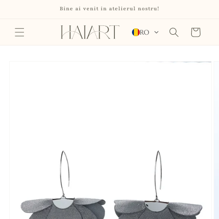
Salt la
Bine ai venit in atelierul nostru!
conținut
Coș
RO
Salt la
informațiile
despre
produs