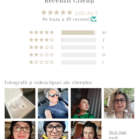
Recenzii Clienți
4.88 din 5
Pe baza a 65 recenzii
61
2
1
0
1
Fotografii și videoclipuri ale clienților