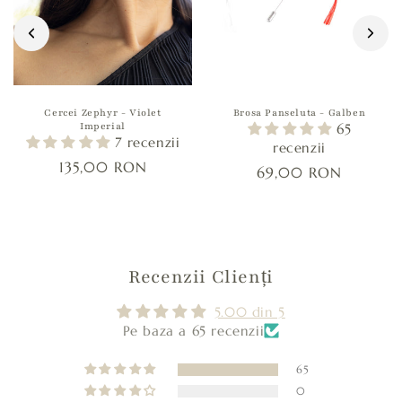
Cercei Zephyr - Violet
Brosa Panseluta - Galben
Imperial
65
7 recenzii
recenzii
135,00 RON
69,00 RON
Recenzii Clienți
5.00 din 5
Pe baza a 65 recenzii
65
0