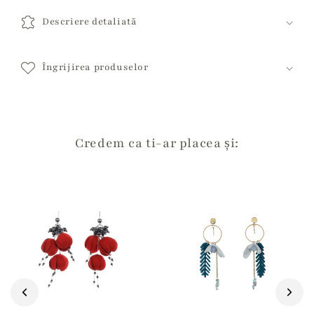
o
Descriere detaliată
n
ț
i
Îngrijirea produselor
n
u
t
c
Credem ca ti-ar placea și:
a
r
e
p
o
a
t
e
f