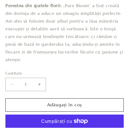
Povestea din spatele florii:
„Pure Bloom” a fost creată
din dorința de a aduce un omagiu simplității perfecte.
Am ales să folosim doar albul pentru a lăsa măiestria
execuției și detaliile aurii să vorbească. Este o broșă
care nu urmează tendințele trecătoare, ci rămâne o
piesă de bază în garderoba ta, aducându-ți aminte în
fiecare zi de frumusețea lucrurilor făcute cu pasiune și
atenție.
Cantitate
Cantitate
Reduceți
Creșteți
cantitatea
cantitatea
pentru
pentru
Brosa
Brosa
Adăugați în coș
Pure
Pure
Bloom
Bloom