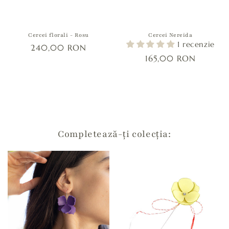
i
r
e
Cercei florali - Rosu
Cercei Nereida
1 recenzie
s
240,00 RON
165,00 RON
t
r
â
n
s
Completează-ți colecția: