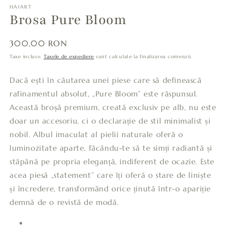
HAIART
Brosa Pure Bloom
Preț
300,00 RON
obișnuit
Taxe incluse.
Taxele de expediere
sunt calculate la finalizarea comenzii.
Dacă ești în căutarea unei piese care să definească
rafinamentul absolut, „Pure Bloom” este răspunsul.
Această broșă premium, creată exclusiv pe alb, nu este
doar un accesoriu, ci o declarație de stil minimalist și
nobil. Albul imaculat al pielii naturale oferă o
luminozitate aparte, făcându-te să te simți radiantă și
stăpână pe propria eleganță, indiferent de ocazie. Este
acea piesă „statement” care îți oferă o stare de liniște
și încredere, transformând orice ținută într-o apariție
demnă de o revistă de modă.