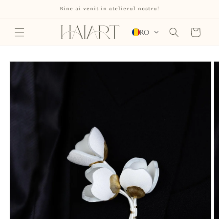
Salt la
Bine ai venit in atelierul nostru!
conținut
Coș
RO
Salt la
informațiile
despre
produs