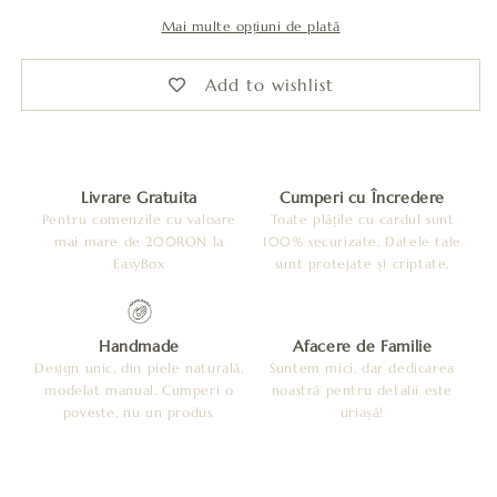
Mai multe opțiuni de plată
Add to wishlist
Livrare Gratuita
Cumperi cu Încredere
Pentru comenzile cu valoare
Toate plățile cu cardul sunt
mai mare de 200RON la
100% securizate. Datele tale
EasyBox
sunt protejate și criptate.
Handmade
Afacere de Familie
Design unic, din piele naturală,
Suntem mici, dar dedicarea
modelat manual. Cumperi o
noastră pentru detalii este
poveste, nu un produs.
uriașă!
C